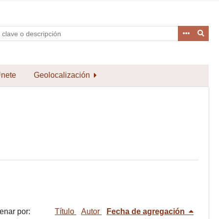
nete
Geolocalización
enar por:
Título
Autor
Fecha de agregación