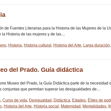
ia
ión de Fuentes Literarias para la Historia de las Mujeres de la
 la Historia de las mujeres y de las…
ero
,
Historia
,
Historia cultural
,
Historia del Arte
,
Larga duración
seo del Prado. Guía didáctica
mo Museo del Prado, la Guía Didáctica parte de la necesidad d
ias conjuntas que permitan superar las desigualdades de…
s
,
Curso de vida
,
Desigualdad
,
Didáctica
,
Edades
,
Élites de pod
o
,
Historia del Arte
,
Historia social
,
Maternidad
,
Mentalidades
,
M