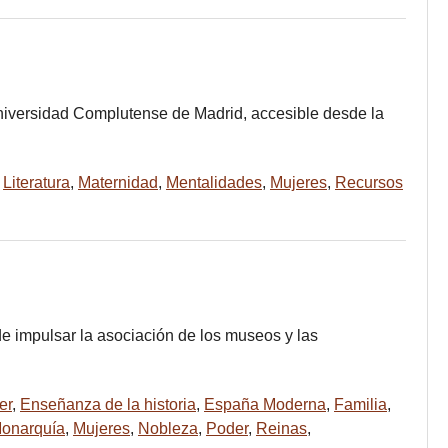
 Universidad Complutense de Madrid, accesible desde la
,
Literatura
,
Maternidad
,
Mentalidades
,
Mujeres
,
Recursos
e impulsar la asociación de los museos y las
er
,
Enseñanza de la historia
,
España Moderna
,
Familia
,
onarquía
,
Mujeres
,
Nobleza
,
Poder
,
Reinas
,