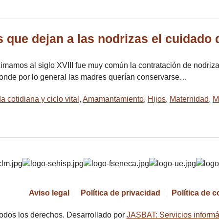
s que dejan a las nodrizas el cuidado 
mamos al siglo XVIII fue muy común la contratación de nodriza
donde por lo general las madres querían conservarse…
cotidiana y ciclo vital
,
Amamantamiento
,
Hijos
,
Maternidad
,
M
Aviso legal
Política de privacidad
Política de 
odos los derechos. Desarrollado por
JASBAT: Servicios informá