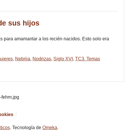
de sus hijos
s para amamantar a los recién nacidos. Esto solo era
ujeres
,
Nebrija
,
Nodrizas
,
Siglo XVI
,
TC3. Temas
cookies
ticos
. Tecnología de
Omeka
.