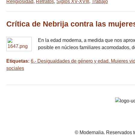
Religiosidad
,
Retratos
,
Siglos XV-XVIII
,
Trabajo
Crítica de Nebrija contra las mujere
En la edad moderna, a medida que nos aproxi
posible en núcleos familiares acomodados, 
Etiquetas:
6.- Desigualdades de género y edad. Mujeres vida 
sociales
© Modernalia. Reservados t