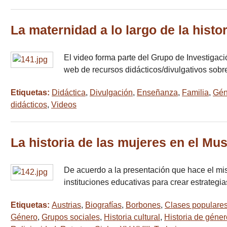
La maternidad a lo largo de la histor
El video forma parte del Grupo de Investigac
web de recursos didácticos/divulgativos sobre
Etiquetas:
Didáctica
,
Divulgación
,
Enseñanza
,
Familia
,
Gén
didácticos
,
Videos
La historia de las mujeres en el Mu
De acuerdo a la presentación que hace el mis
instituciones educativas para crear estrateg
Etiquetas:
Austrias
,
Biografías
,
Borbones
,
Clases populare
Género
,
Grupos sociales
,
Historia cultural
,
Historia de géner