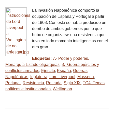
La invasión Napoleónica comportó la
ocupación de España y Portugal a partir
de 1808. Con esta se había producido un
derribo de ambos gobiernos por lo que
hubo de organizarse una resistencia que
tuvo en todo momento inteligencias con el
otro gran…
Etiquetas:
7.- Poder y poderes.
Monarquía Estado oligarquías
,
8.- Guerra ejércitos y
conflictos armados
,
Ejército
,
España
,
Guerras
Napolónicas
,
Inglaterra
,
Lord Liverpool
,
Masséna
,
Portugal
,
Resistencia
,
Retirada
,
Siglo XIX
,
TC4: Temas
políticos e institucionales
,
Wellington