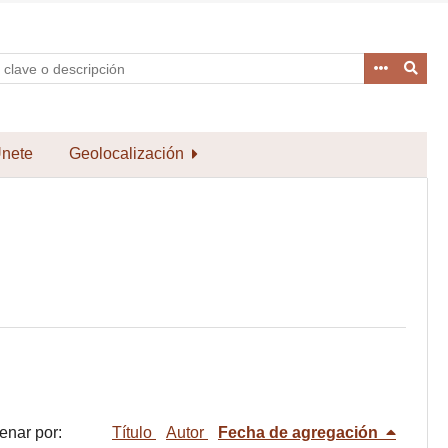
nete
Geolocalización
enar por:
Título
Autor
Fecha de agregación