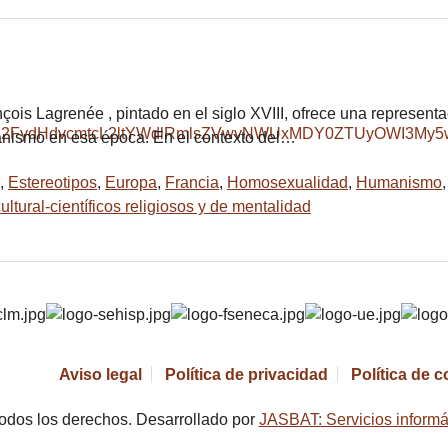
is Lagrenée , pintado en el siglo XVIII, ofrece una representac
ianismo en esa época. En el contexto del…
,
Estereotipos
,
Europa
,
Francia
,
Homosexualidad
,
Humanismo
ltural-científicos religiosos y de mentalidad
Aviso legal
Política de privacidad
Política de 
odos los derechos. Desarrollado por
JASBAT: Servicios informá