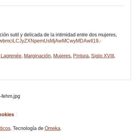
ión sutil y delicada de la intimidad entre dos mujeres,
,
Lagrenée
,
Marginación
,
Mujeres
,
Pintura
,
Siglo XVIII
,
cookies
ticos
. Tecnología de
Omeka
.