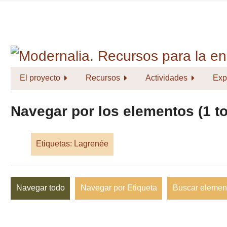
Saltar
al
contenido
principal
El proyecto
Recursos
Actividades
Exp
Navegar por los elementos (1 to
Etiquetas: Lagrenée
Navegar todo
Navegar por Etiqueta
Buscar elemen