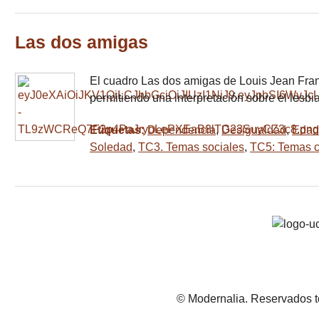
Las dos amigas
El cuadro Las dos amigas de Louis Jean Franço
permitiendo una interpretación sobre el lesb
Etiquetas:
Dependencia
,
Desigualdad
,
Edad
Soledad
,
TC3. Temas sociales
,
TC5: Temas cu
© Modernalia. Reservados t