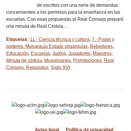
de escritos con una serie de demandas
concernientes a los permisos para la enseñanza en las
escuelas. Con esas propuestas el Real Consejo preparó
una minuta de Real Cédula…
Etiquetas:
11.- Ciencia técnica y cultura
,
7.- Poder y
poderes. Monarquía Estado oligarquías
,
Bebedores
,
Educación
,
Escuelas
,
Judíos
,
Jugadores
,
Maestros
,
Minuta de cédula
,
Musulmanes
,
Prohibiciones
,
Real
Consejo
,
Requisitos
,
Siglo XVI
Aviso legal
Política de privacidad