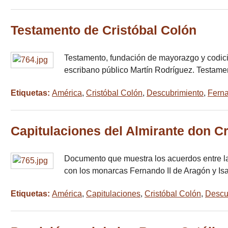
Testamento de Cristóbal Colón
Testamento, fundación de mayorazgo y codicil
escribano público Martín Rodríguez. Testame
Etiquetas:
América
,
Cristóbal Colón
,
Descubrimiento
,
Fern
Capitulaciones del Almirante don Cr
Documento que muestra los acuerdos entre la 
con los monarcas Fernando II de Aragón y Isa
Etiquetas:
América
,
Capitulaciones
,
Cristóbal Colón
,
Descu