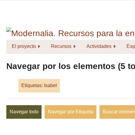
Saltar
al
contenido
principal
El proyecto
Recursos
Actividades
Exp
Navegar por los elementos (5 to
Etiquetas: Isabel
Navegar todo
Navegar por Etiqueta
Buscar elemen