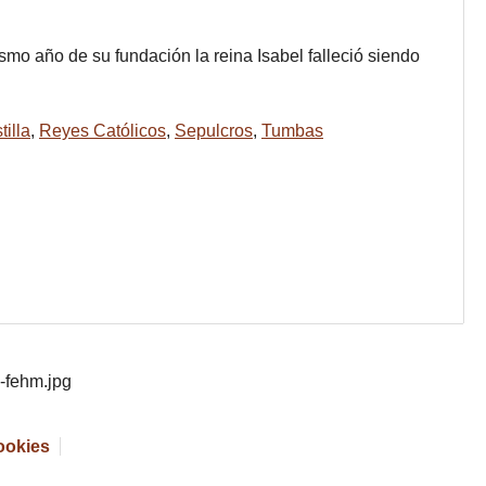
o año de su fundación la reina Isabel falleció siendo
tilla
,
Reyes Católicos
,
Sepulcros
,
Tumbas
cookies