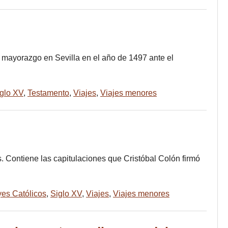
 mayorazgo en Sevilla en el año de 1497 ante el
glo XV
,
Testamento
,
Viajes
,
Viajes menores
. Contiene las capitulaciones que Cristóbal Colón firmó
es Católicos
,
Siglo XV
,
Viajes
,
Viajes menores