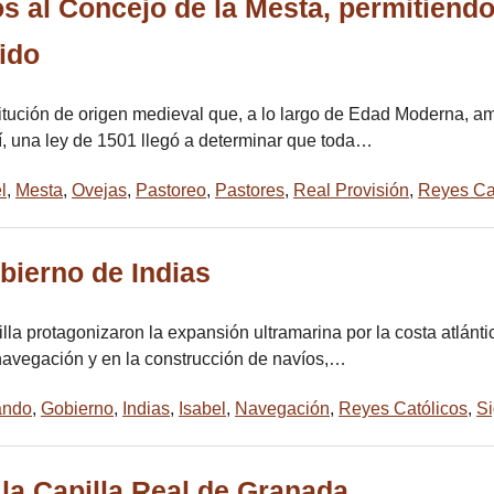
os al Concejo de la Mesta, permitiendo
ido
tución de origen medieval que, a lo largo de Edad Moderna, amp
sí, una ley de 1501 llegó a determinar que toda…
l
,
Mesta
,
Ovejas
,
Pastoreo
,
Pastores
,
Real Provisión
,
Reyes Ca
obierno de Indias
tilla protagonizaron la expansión ultramarina por la costa atlán
 navegación y en la construcción de navíos,…
ando
,
Gobierno
,
Indias
,
Isabel
,
Navegación
,
Reyes Católicos
,
Si
la Capilla Real de Granada