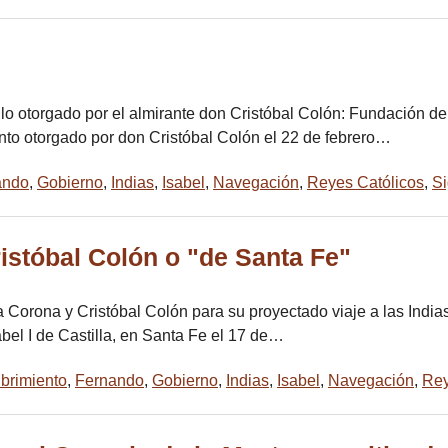
o otorgado por el almirante don Cristóbal Colón: Fundación de
nto otorgado por don Cristóbal Colón el 22 de febrero…
ando
,
Gobierno
,
Indias
,
Isabel
,
Navegación
,
Reyes Católicos
,
Si
istóbal Colón o "de Santa Fe"
Corona y Cristóbal Colón para su proyectado viaje a las Indias
bel I de Castilla, en Santa Fe el 17 de…
brimiento
,
Fernando
,
Gobierno
,
Indias
,
Isabel
,
Navegación
,
Rey