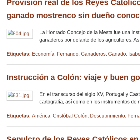
Provisión real de los Reyes Católic
ganado mostrenco sin dueño conoc
La Honrado Concejo de la Mesta fue una insti
ganaderos por delante de los agricultores. A
Etiquetas:
Economía
,
Fernando
,
Ganaderos
,
Ganado
,
Isabe
Instrucción a Colón: viaje y buen g
En el transcurso del siglo XV, Portugal y Cas
cartografía, así como en los instrumentos de
Etiquetas:
América
,
Cristóbal Colón
,
Descubrimiento
,
Fern
Sepulcro de los Reyes Católicos en 