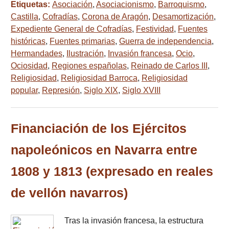
Etiquetas:
Asociación
,
Asociacionismo
,
Barroquismo
,
Castilla
,
Cofradías
,
Corona de Aragón
,
Desamortización
,
Expediente General de Cofradías
,
Festividad
,
Fuentes
históricas
,
Fuentes primarias
,
Guerra de independencia
,
Hermandades
,
Ilustración
,
Invasión francesa
,
Ocio
,
Ociosidad
,
Regiones españolas
,
Reinado de Carlos III
,
Religiosidad
,
Religiosidad Barroca
,
Religiosidad
popular
,
Represión
,
Siglo XIX
,
Siglo XVIII
Financiación de los Ejércitos
napoleónicos en Navarra entre
1808 y 1813 (expresado en reales
de vellón navarros)
Tras la invasión francesa, la estructura