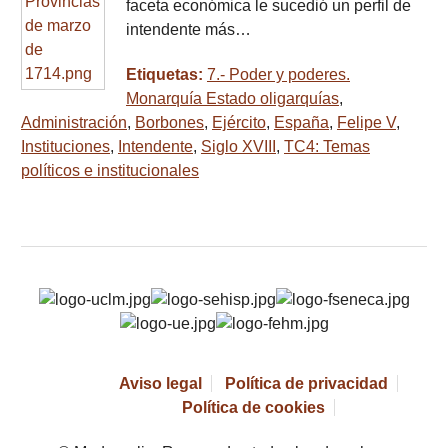
faceta económica le sucedió un perfil de
intendente más…
Etiquetas:
7.- Poder y poderes.
Monarquía Estado oligarquías
,
Administración
,
Borbones
,
Ejército
,
España
,
Felipe V
,
Instituciones
,
Intendente
,
Siglo XVIII
,
TC4: Temas
políticos e institucionales
Aviso legal
Política de privacidad
Política de cookies