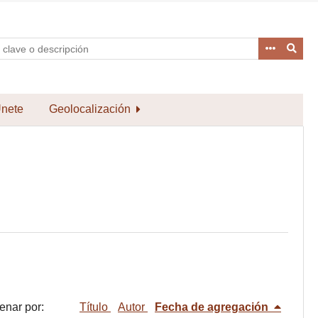
nete
Geolocalización
enar por:
Título
Autor
Fecha de agregación