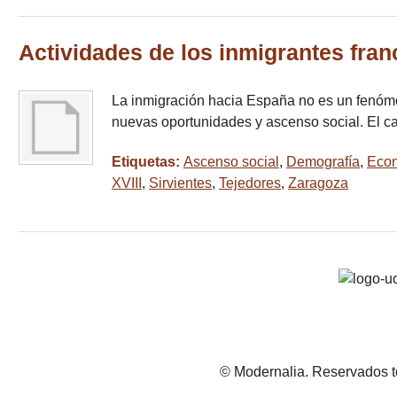
Actividades de los inmigrantes fran
La inmigración hacia España no es un fenóm
nuevas oportunidades y ascenso social. El ca
Etiquetas:
Ascenso social
,
Demografía
,
Econ
XVIII
,
Sirvientes
,
Tejedores
,
Zaragoza
© Modernalia. Reservados t