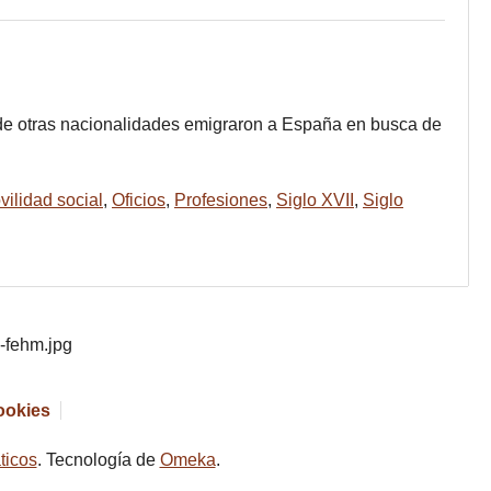
de otras nacionalidades emigraron a España en busca de
vilidad social
,
Oficios
,
Profesiones
,
Siglo XVII
,
Siglo
cookies
ticos
. Tecnología de
Omeka
.