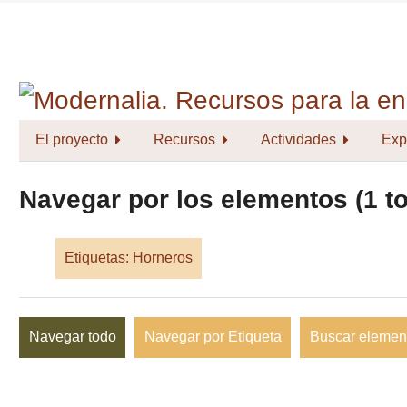
Saltar
al
contenido
principal
El proyecto
Recursos
Actividades
Exp
Navegar por los elementos (1 to
Etiquetas: Horneros
Navegar todo
Navegar por Etiqueta
Buscar elemen