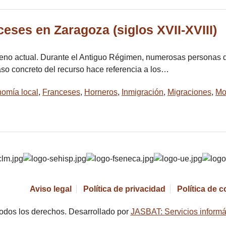
ceses en Zaragoza (siglos XVII-XVIII)
eno actual. Durante el Antiguo Régimen, numerosas personas 
so concreto del recurso hace referencia a los…
omía local
,
Franceses
,
Horneros
,
Inmigración
,
Migraciones
,
Mo
Aviso legal
Política de privacidad
Política de 
odos los derechos. Desarrollado por
JASBAT: Servicios informá