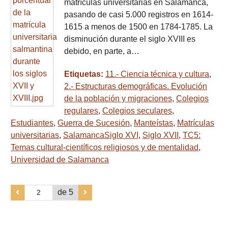
matrículas universitarias en Salamanca,
pasando de casi 5.000 registros en 1614-
1615 a menos de 1500 en 1784-1785. La
disminución durante el siglo XVIII es
debido, en parte, a…
Etiquetas:
11.- Ciencia técnica y cultura
,
2.- Estructuras demográficas. Evolución
de la población y migraciones
,
Colegios
regulares
,
Colegios seculares
,
Estudiantes
,
Guerra de Sucesión
,
Manteístas
,
Matrículas
universitarias
,
SalamancaSiglo XVI
,
Siglo XVII
,
TC5:
Temas cultural-científicos religiosos y de mentalidad
,
Universidad de Salamanca
de 5