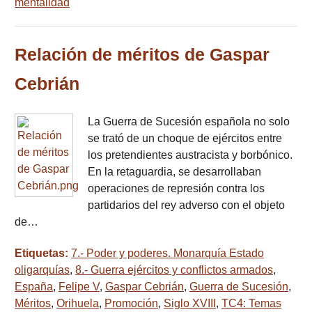
mentalidad
Relación de méritos de Gaspar
Cebrián
La Guerra de Sucesión española no solo
se trató de un choque de ejércitos entre
los pretendientes austracista y borbónico.
En la retaguardia, se desarrollaban
operaciones de represión contra los
partidarios del rey adverso con el objeto
de…
Etiquetas:
7.- Poder y poderes. Monarquía Estado
oligarquías
,
8.- Guerra ejércitos y conflictos armados
,
España
,
Felipe V
,
Gaspar Cebrián
,
Guerra de Sucesión
,
Méritos
,
Orihuela
,
Promoción
,
Siglo XVIII
,
TC4: Temas