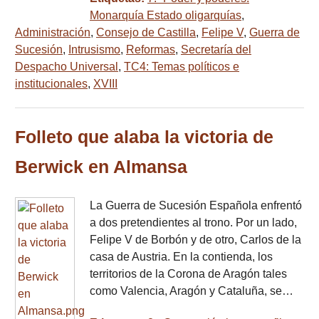
Monarquía Estado oligarquías
,
Administración
,
Consejo de Castilla
,
Felipe V
,
Guerra de
Sucesión
,
Intrusismo
,
Reformas
,
Secretaría del
Despacho Universal
,
TC4: Temas políticos e
institucionales
,
XVIII
Folleto que alaba la victoria de
Berwick en Almansa
La Guerra de Sucesión Española enfrentó
a dos pretendientes al trono. Por un lado,
Felipe V de Borbón y de otro, Carlos de la
casa de Austria. En la contienda, los
territorios de la Corona de Aragón tales
como Valencia, Aragón y Cataluña, se…