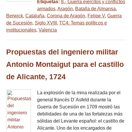
Etiquetas:
8.- Guerra ejércitos y conflictos
armados
,
Aragón
,
Batalla de Almansa
,
Berwick
,
Cataluña
,
Corona de Aragón
,
Felipe V
,
Guerra
de Sucesión
,
Siglo XVIII
,
TC4: Temas políticos e
institucionales
,
Valencia
Propuestas del ingeniero militar
Antonio Montaigut para el castillo
de Alicante, 1724
La explosión de la mina realizada por el
general francés D´Asfeld durante la
Guerra de Sucesión en 1709 mostró las
debilidades de una de las fortalezas más
sólidas del Levante español: el castillo de
Alicante. Uno de los encargados de