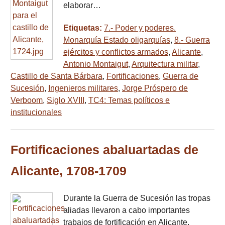
elaborar…
Etiquetas:
7.- Poder y poderes.
Monarquía Estado oligarquías
,
8.- Guerra
ejércitos y conflictos armados
,
Alicante
,
Antonio Montaigut
,
Arquitectura militar
,
Castillo de Santa Bárbara
,
Fortificaciones
,
Guerra de
Sucesión
,
Ingenieros militares
,
Jorge Próspero de
Verboom
,
Siglo XVIII
,
TC4: Temas políticos e
institucionales
Fortificaciones abaluartadas de
Alicante, 1708-1709
Durante la Guerra de Sucesión las tropas
aliadas llevaron a cabo importantes
trabajos de fortificación en Alicante.