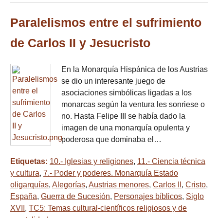
Paralelismos entre el sufrimiento
de Carlos II y Jesucristo
En la Monarquía Hispánica de los Austrias
se dio un interesante juego de
asociaciones simbólicas ligadas a los
monarcas según la ventura les sonriese o
no. Hasta Felipe III se había dado la
imagen de una monarquía opulenta y
poderosa que dominaba el…
Etiquetas:
10.- Iglesias y religiones
,
11.- Ciencia técnica
y cultura
,
7.- Poder y poderes. Monarquía Estado
oligarquías
,
Alegorías
,
Austrias menores
,
Carlos II
,
Cristo
,
España
,
Guerra de Sucesión
,
Personajes bíblicos
,
Siglo
XVII
,
TC5: Temas cultural-científicos religiosos y de