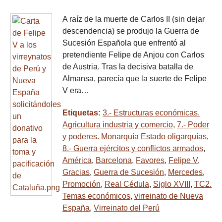
A raíz de la muerte de Carlos II (sin dejar
descendencia) se produjo la Guerra de
Sucesión Española que enfrentó al
pretendiente Felipe de Anjou con Carlos
de Austria. Tras la decisiva batalla de
Almansa, parecía que la suerte de Felipe
V era…
Etiquetas:
3.- Estructuras económicas.
Agricultura industria y comercio
,
7.- Poder
y poderes. Monarquía Estado oligarquías
,
8.- Guerra ejércitos y conflictos armados
,
América
,
Barcelona
,
Favores
,
Felipe V
,
Gracias
,
Guerra de Sucesión
,
Mercedes
,
Promoción
,
Real Cédula
,
Siglo XVIII
,
TC2.
Temas económicos
,
virreinato de Nueva
España
,
Virreinato del Perú