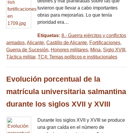
débiles y mal planteadas sobre las que
tuvieron que llevar a cabo importantes
obras para mejorarlas. Lo que tenía
prioridad era…
Etiquetas:
8.- Guerra ejércitos y conflictos
armados
,
Alicante
,
Castillo de Alicante
,
Fortificaciones
,
Guerra de Sucesión
,
Honores militares
,
Mina
,
Siglo XVIII
,
Táctica militar
,
TC4: Temas políticos e institucionales
Evolución porcentual de la
matrícula universitaria salmantina
durante los siglos XVII y XVIII
Durante los siglos XVII y XVIII se produce
una gran caída en el número de