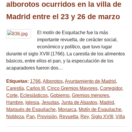
alborotos ocurridos en la villa de
Madrid entre el 23 y 26 de marzo
El motín de Esquilache fue la más
importante revuelta, de cerácter social,
económico y político, que tuvo lugar
durante el siglo XVIII (1766). La carestía de los alimentos
básicos, entre ellos el pan, y la especulación de los
acaparadores fueron dos…
Etiquetas:
1766
,
Alborotos
,
Ayuntamiento de Madrid
,
Carestía
,
Carlos III
,
Cinco Gremios Mayores
,
Corregidor
,
Corte
,
Eclesiásticos
,
Gobierno
,
Gremios menores
,
Hambre
,
Iglesia
,
Jesuitas
,
Junta de Abastos
,
Madrid
,
Marqués de Esquilache
,
Monarca
,
Motín de Esquilache
,
Nobleza
,
Pan
,
Provisión
,
Revuelta
,
Rey
,
Siglo XVIII
,
Villa