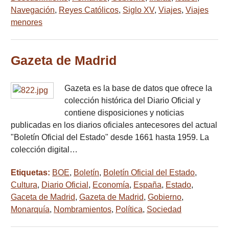
Navegación
,
Reyes Católicos
,
Siglo XV
,
Viajes
,
Viajes
menores
Gazeta de Madrid
Gazeta es la base de datos que ofrece la
colección histórica del Diario Oficial y
contiene disposiciones y noticias
publicadas en los diarios oficiales antecesores del actual
"Boletín Oficial del Estado" desde 1661 hasta 1959. La
colección digital…
Etiquetas:
BOE
,
Boletín
,
Boletín Oficial del Estado
,
Cultura
,
Diario Oficial
,
Economía
,
España
,
Estado
,
Gaceta de Madrid
,
Gazeta de Madrid
,
Gobierno
,
Monarquía
,
Nombramientos
,
Política
,
Sociedad