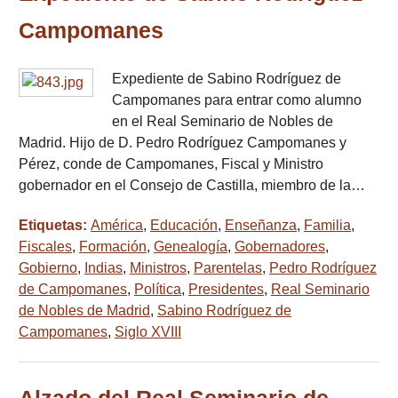
Campomanes
Expediente de Sabino Rodríguez de
Campomanes para entrar como alumno
en el Real Seminario de Nobles de
Madrid. Hijo de D. Pedro Rodríguez Campomanes y
Pérez, conde de Campomanes, Fiscal y Ministro
gobernador en el Consejo de Castilla, miembro de la…
Etiquetas:
América
,
Educación
,
Enseñanza
,
Familia
,
Fiscales
,
Formación
,
Genealogía
,
Gobernadores
,
Gobierno
,
Indias
,
Ministros
,
Parentelas
,
Pedro Rodríguez
de Campomanes
,
Política
,
Presidentes
,
Real Seminario
de Nobles de Madrid
,
Sabino Rodríguez de
Campomanes
,
Siglo XVIII