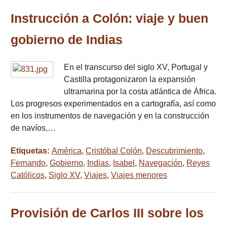
Instrucción a Colón: viaje y buen
gobierno de Indias
En el transcurso del siglo XV, Portugal y
Castilla protagonizaron la expansión
ultramarina por la costa atlántica de África.
Los progresos experimentados en a cartografía, así como
en los instrumentos de navegación y en la construcción
de navíos,…
Etiquetas:
América
,
Cristóbal Colón
,
Descubrimiento
,
Fernando
,
Gobierno
,
Indias
,
Isabel
,
Navegación
,
Reyes
Católicos
,
Siglo XV
,
Viajes
,
Viajes menores
Provisión de Carlos III sobre los