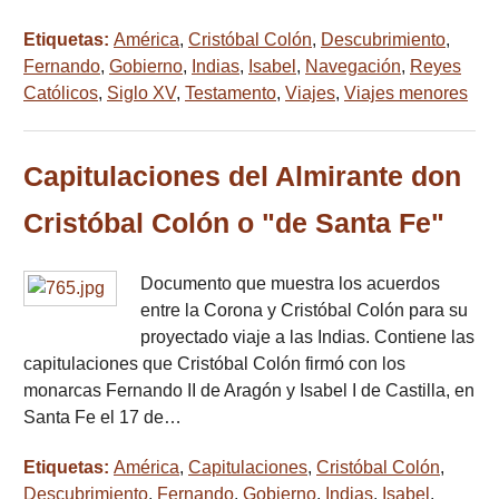
Etiquetas:
América
,
Cristóbal Colón
,
Descubrimiento
,
Fernando
,
Gobierno
,
Indias
,
Isabel
,
Navegación
,
Reyes
Católicos
,
Siglo XV
,
Testamento
,
Viajes
,
Viajes menores
Capitulaciones del Almirante don
Cristóbal Colón o "de Santa Fe"
Documento que muestra los acuerdos
entre la Corona y Cristóbal Colón para su
proyectado viaje a las Indias. Contiene las
capitulaciones que Cristóbal Colón firmó con los
monarcas Fernando II de Aragón y Isabel I de Castilla, en
Santa Fe el 17 de…
Etiquetas:
América
,
Capitulaciones
,
Cristóbal Colón
,
Descubrimiento
,
Fernando
,
Gobierno
,
Indias
,
Isabel
,