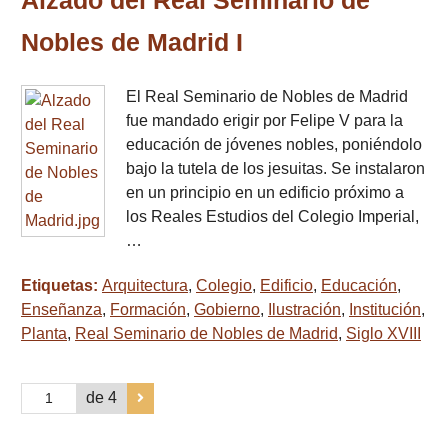
Alzado del Real Seminario de
Nobles de Madrid I
El Real Seminario de Nobles de Madrid
fue mandado erigir por Felipe V para la
educación de jóvenes nobles, poniéndolo
bajo la tutela de los jesuitas. Se instalaron
en un principio en un edificio próximo a
los Reales Estudios del Colegio Imperial,
…
Etiquetas:
Arquitectura
,
Colegio
,
Edificio
,
Educación
,
Enseñanza
,
Formación
,
Gobierno
,
Ilustración
,
Institución
,
Planta
,
Real Seminario de Nobles de Madrid
,
Siglo XVIII
de 4