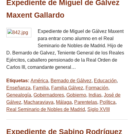
Expediente de Miguel de Gálvez
Maxent Gallardo
Expediente de Miguel de Gálvez Maxent
para entrar como alumno en el Real
Seminario de Nobles de Madrid. Hijo de
D. Bernardo de Galvez, Teniente General de los Reales
Ejércitos, caballero pensionado de la Real Orden de
Carlos III, comandante general…
Etiquetas:
América
,
Bernado de Gálvez
,
Educación
,
Enseñanza
,
Familia
,
Familia Gálvez
,
Formación
,
Genealogía
,
Gobernadores
,
Gobierno
,
Indias
,
José de
Gálvez
,
Macharaviaya
,
Málaga
,
Parentelas
,
Política
,
Real Seminario de Nobles de Madrid
,
Siglo XVIII
Expediente de Sabino Rodríguez