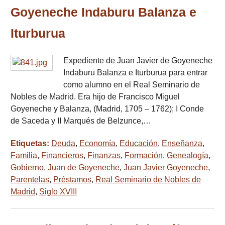
Goyeneche Indaburu Balanza e
Iturburua
Expediente de Juan Javier de Goyeneche
Indaburu Balanza e Iturburua para entrar
como alumno en el Real Seminario de
Nobles de Madrid. Era hijo de Francisco Miguel
Goyeneche y Balanza, (Madrid, 1705 – 1762); I Conde
de Saceda y II Marqués de Belzunce,…
Etiquetas:
Deuda
,
Economía
,
Educación
,
Enseñanza
,
Familia
,
Financieros
,
Finanzas
,
Formación
,
Genealogía
,
Gobierno
,
Juan de Goyeneche
,
Juan Javier Goyeneche
,
Parentelas
,
Préstamos
,
Real Seminario de Nobles de
Madrid
,
Siglo XVIII