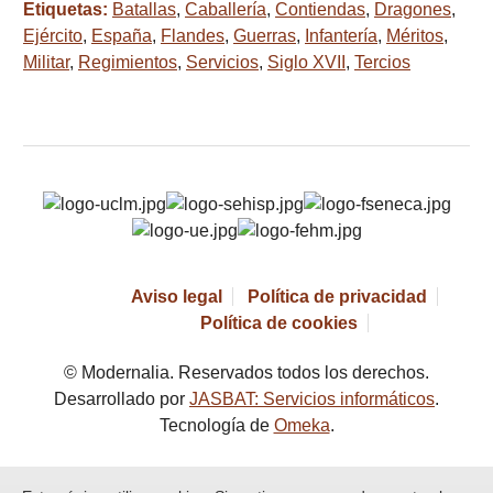
Etiquetas:
Batallas
,
Caballería
,
Contiendas
,
Dragones
,
Ejército
,
España
,
Flandes
,
Guerras
,
Infantería
,
Méritos
,
Militar
,
Regimientos
,
Servicios
,
Siglo XVII
,
Tercios
Aviso legal
Política de privacidad
Política de cookies
© Modernalia. Reservados todos los derechos.
Desarrollado por
JASBAT: Servicios informáticos
.
Tecnología de
Omeka
.