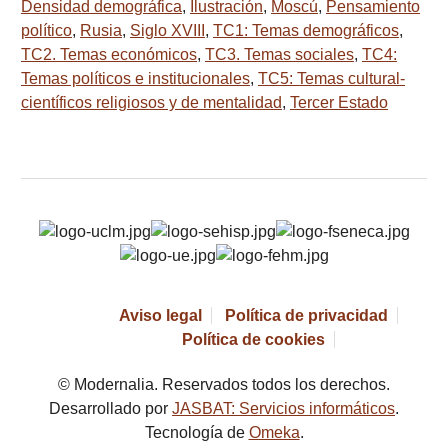
Densidad demográfica
,
Ilustración
,
Moscú
,
Pensamiento
político
,
Rusia
,
Siglo XVIII
,
TC1: Temas demográficos
,
TC2. Temas económicos
,
TC3. Temas sociales
,
TC4:
Temas políticos e institucionales
,
TC5: Temas cultural-
científicos religiosos y de mentalidad
,
Tercer Estado
Aviso legal
Política de privacidad
Política de cookies
© Modernalia. Reservados todos los derechos.
Desarrollado por
JASBAT: Servicios informáticos
.
Tecnología de
Omeka
.