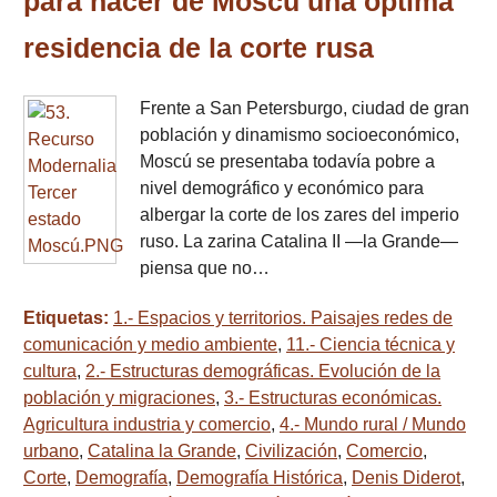
para hacer de Moscú una óptima
residencia de la corte rusa
Frente a San Petersburgo, ciudad de gran
población y dinamismo socioeconómico,
Moscú se presentaba todavía pobre a
nivel demográfico y económico para
albergar la corte de los zares del imperio
ruso. La zarina Catalina II —la Grande—
piensa que no…
Etiquetas:
1.- Espacios y territorios. Paisajes redes de
comunicación y medio ambiente
,
11.- Ciencia técnica y
cultura
,
2.- Estructuras demográficas. Evolución de la
población y migraciones
,
3.- Estructuras económicas.
Agricultura industria y comercio
,
4.- Mundo rural / Mundo
urbano
,
Catalina la Grande
,
Civilización
,
Comercio
,
Corte
,
Demografía
,
Demografía Histórica
,
Denis Diderot
,