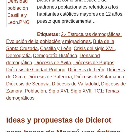
padrones poblacionales referidos a los
habitantes católicos mayores de 12 años,
puesto que prácticamente…
Etiquetas:
2.- Estructuras demográficas.
Evolución de la población y migraciones
,
Bula de la
Santa Cruzada
,
Castilla y León
,
Crisis del siglo XVII
,
Demografía
,
Demografía Histórica
,
Densidad
demográfica
,
Diócesis de Ávila
,
Diócesis de Burgos
,
Diócesis de Ciudad Rodrigo
,
Diócesis de León
,
Diócesis
de Osma
,
Diócesis de Palencia
,
Diócesis de Salamanca
,
Diócesis de Segovia
,
Diócesis de Valladolid
,
Diócesis de
Zamora
,
Población
,
Siglo XVI
,
Siglo XVII
,
TC1: Temas
demográficos
Ideas y propuestas de Diderot