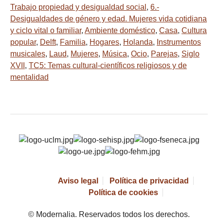
Trabajo propiedad y desigualdad social
,
6.-
Desigualdades de género y edad. Mujeres vida cotidiana
y ciclo vital o familiar
,
Ambiente doméstico
,
Casa
,
Cultura
popular
,
Delft
,
Familia
,
Hogares
,
Holanda
,
Instrumentos
musicales
,
Laud
,
Mujeres
,
Música
,
Ocio
,
Parejas
,
Siglo
XVII
,
TC5: Temas cultural-científicos religiosos y de
mentalidad
Aviso legal
Política de privacidad
Política de cookies
© Modernalia. Reservados todos los derechos.