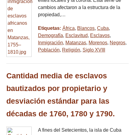
élites locales y la corona. Esta serie de
cambios afectaron a la estructura de la
propiedad,…
Etiquetas:
África
,
Blancos
,
Cuba
,
Demografía
,
Esclavitud
,
Esclavos
,
Inmigración
,
Matanzas
,
Morenos
,
Negros
,
Población
,
Religión
,
Siglo XVIII
Cantidad media de esclavos
bautizados por propietario y
desviación estándar para las
décadas de 1760, 1780 y 1790.
A fines del Setecientos, la isla de Cuba