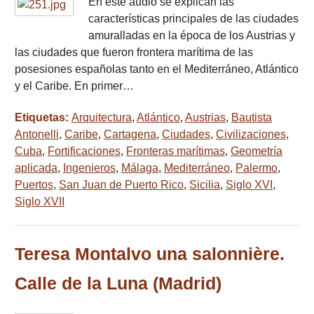
En este audio se explican las
características principales de las ciudades
amuralladas en la época de los Austrias y
las ciudades que fueron frontera marítima de las
posesiones españolas tanto en el Mediterráneo, Atlántico
y el Caribe. En primer…
Etiquetas:
Arquitectura
,
Atlántico
,
Austrias
,
Bautista
Antonelli
,
Caribe
,
Cartagena
,
Ciudades
,
Civilizaciones
,
Cuba
,
Fortificaciones
,
Fronteras marítimas
,
Geometría
aplicada
,
Ingenieros
,
Málaga
,
Mediterráneo
,
Palermo
,
Puertos
,
San Juan de Puerto Rico
,
Sicilia
,
Siglo XVI
,
Siglo XVII
Teresa Montalvo una salonnière.
Calle de la Luna (Madrid)