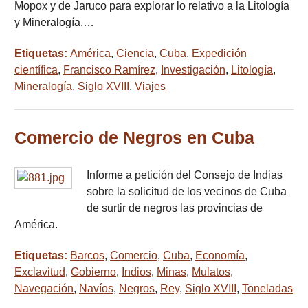
Mopox y de Jaruco para explorar lo relativo a la Litología
y Mineralogía.…
Etiquetas:
América
,
Ciencia
,
Cuba
,
Expedición
científica
,
Francisco Ramírez
,
Investigación
,
Litología
,
Mineralogía
,
Siglo XVIII
,
Viajes
Comercio de Negros en Cuba
Informe a petición del Consejo de Indias
sobre la solicitud de los vecinos de Cuba
de surtir de negros las provincias de
América.
Etiquetas:
Barcos
,
Comercio
,
Cuba
,
Economía
,
Exclavitud
,
Gobierno
,
Indios
,
Minas
,
Mulatos
,
Navegación
,
Navíos
,
Negros
,
Rey
,
Siglo XVIII
,
Toneladas