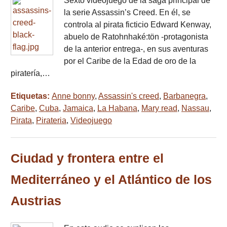
Sexto videojuego de la saga principal de
la serie Assassin’s Creed. En él, se
controla al pirata ficticio Edward Kenway,
abuelo de Ratohnhaké:tön -protagonista
de la anterior entrega-, en sus aventuras
por el Caribe de la Edad de oro de la
piratería,…
Etiquetas:
Anne bonny
,
Assassin's creed
,
Barbanegra
,
Caribe
,
Cuba
,
Jamaica
,
La Habana
,
Mary read
,
Nassau
,
Pirata
,
Pirateria
,
Videojuego
Ciudad y frontera entre el
Mediterráneo y el Atlántico de los
Austrias