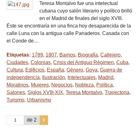
Teresa Montalvo fue una intelectual
cubana cuyo salón literario y político brilló
en el Madrid de finales del siglo XVIII.
Éste se encontraría en una finca hoy desaparecida de la
calle Luna con la antigua calle Panaderos. Casada con
el Conde de…
Etiquetas:
1789
,
1807
,
Barrios
,
Biografía
,
Callejero
,
Ciudades
,
Colonias
,
Crisis del Antiguo Régimen
,
Cuba
,
Cultura
,
Edificios
,
España
,
Género
,
Goya
,
Guerra de
independencia
,
Ilustración
,
Intelectuales
,
Madrid
,
Moratinos
,
Mujeres
,
Negocios
,
Nobleza
,
Política
,
Salones
,
Siglos XVIII-XIX
,
Teresa Montalvo
,
Trayectoria
,
Turismo
,
Urbanismo
de 2