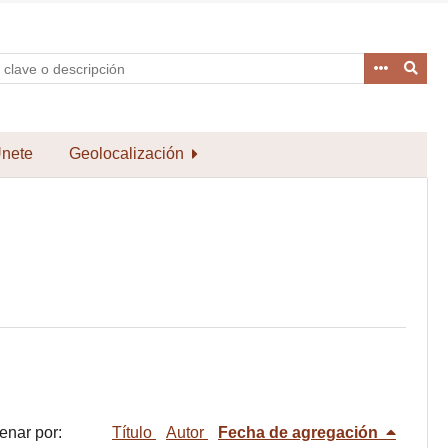
nete
Geolocalización
enar por:
Título
Autor
Fecha de agregación