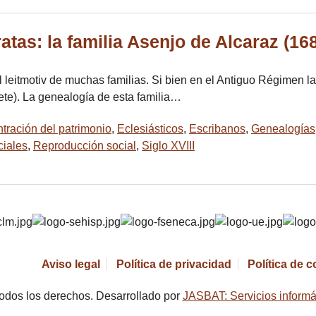
atas: la familia Asenjo de Alcaraz (16
l leitmotiv de muchas familias. Si bien en el Antiguo Régimen l
cete). La genealogía de esta familia…
tración del patrimonio
,
Eclesiásticos
,
Escribanos
,
Genealogías
iales
,
Reproducción social
,
Siglo XVIII
Aviso legal
Política de privacidad
Política de 
odos los derechos. Desarrollado por
JASBAT: Servicios informá