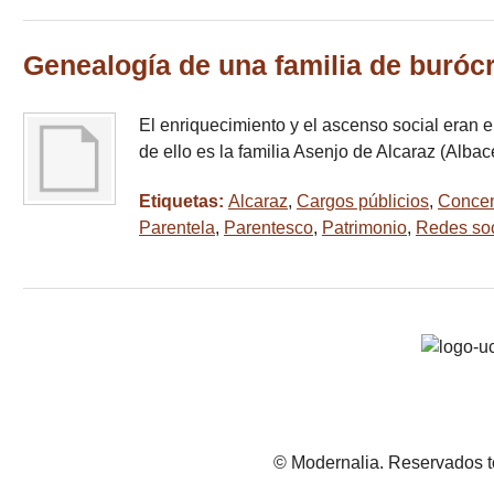
Genealogía de una familia de burócr
El enriquecimiento y el ascenso social eran e
de ello es la familia Asenjo de Alcaraz (Alba
Etiquetas:
Alcaraz
,
Cargos públicios
,
Concen
Parentela
,
Parentesco
,
Patrimonio
,
Redes soc
© Modernalia. Reservados t