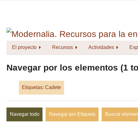
Saltar
al
contenido
principal
El proyecto
Recursos
Actividades
Exp
Navegar por los elementos (1 to
Etiquetas: Cadete
Navegar todo
Navegar por Etiqueta
Buscar elemen