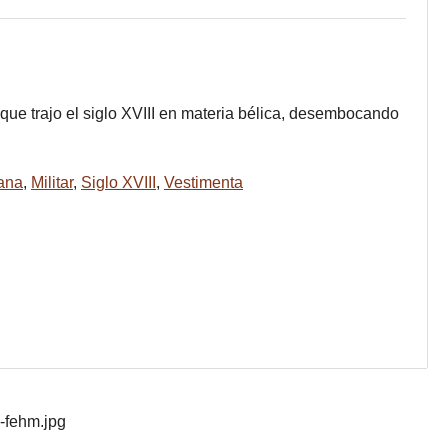
ue trajo el siglo XVIII en materia bélica, desembocando
ana
,
Militar
,
Siglo XVIII
,
Vestimenta