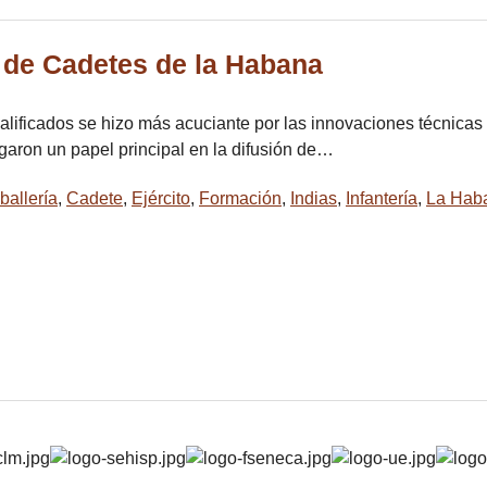
 de Cadetes de la Habana
ificados se hizo más acuciante por las innovaciones técnicas q
garon un papel principal en la difusión de…
ballería
,
Cadete
,
Ejército
,
Formación
,
Indias
,
Infantería
,
La Hab