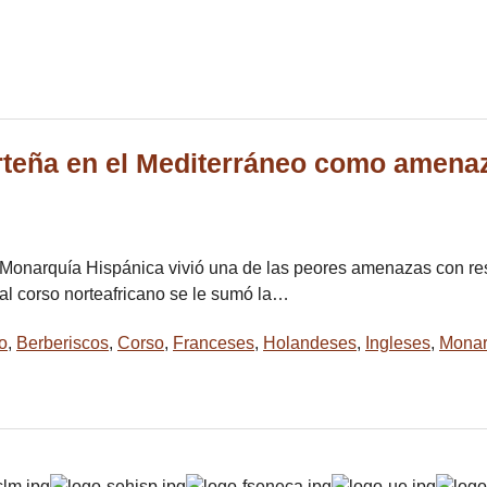
rteña en el Mediterráneo como amenaza
la Monarquía Hispánica vivió una de las peores amenazas con resp
nal corso norteafricano se le sumó la…
co
,
Berberiscos
,
Corso
,
Franceses
,
Holandeses
,
Ingleses
,
Monar