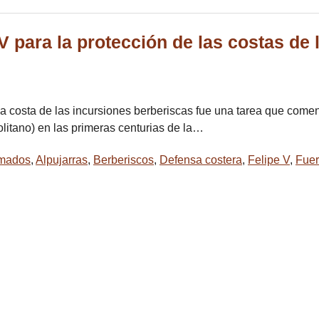
V para la protección de las costas de 
a costa de las incursiones berberiscas fue una tarea que comen
politano) en las primeras centurias de la…
armados
,
Alpujarras
,
Berberiscos
,
Defensa costera
,
Felipe V
,
Fue