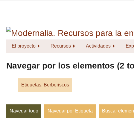
Saltar
al
contenido
principal
El proyecto
Recursos
Actividades
Exp
Navegar por los elementos (2 to
Etiquetas: Berberiscos
Navegar todo
Navegar por Etiqueta
Buscar elemen