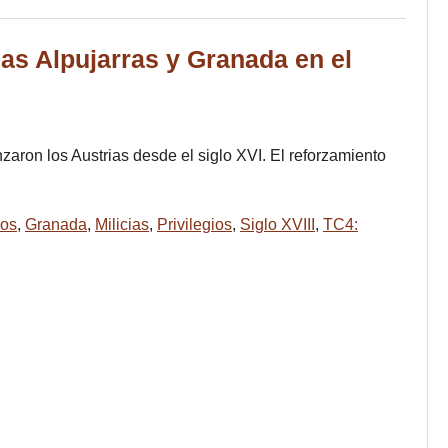
las Alpujarras y Granada en el
zaron los Austrias desde el siglo XVI. El reforzamiento
ros
,
Granada
,
Milicias
,
Privilegios
,
Siglo XVIII
,
TC4: