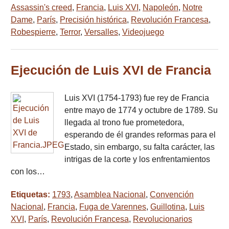
Assassin's creed
,
Francia
,
Luis XVI
,
Napoleón
,
Notre
Dame
,
París
,
Precisión histórica
,
Revolución Francesa
,
Robespierre
,
Terror
,
Versalles
,
Videojuego
Ejecución de Luis XVI de Francia
Luis XVI (1754-1793) fue rey de Francia
entre mayo de 1774 y octubre de 1789. Su
llegada al trono fue prometedora,
esperando de él grandes reformas para el
Estado, sin embargo, su falta carácter, las
intrigas de la corte y los enfrentamientos
con los…
Etiquetas:
1793
,
Asamblea Nacional
,
Convención
Nacional
,
Francia
,
Fuga de Varennes
,
Guillotina
,
Luis
XVI
,
París
,
Revolución Francesa
,
Revolucionarios