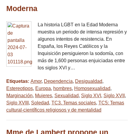
Moderna
La historia LGBT en la Edad Moderna
muestra un periodo de intensa represión y
algunos intentos de resistencia. En
España, los Reyes Católicos y la
Inquisición persiguieron la sodomía, con
más de 1,600 personas enjuiciadas entre
los siglos XVI y…
Etiquetas:
Amor
,
Dependencia
,
Desigualdad
,
Estereotipos
,
Europa
,
hombres
,
Homosexualidad
,
Marginación
,
Mujeres
,
Sexualidad
,
Siglo XVI
,
Siglo XVII
,
Siglo XVIII
,
Soledad
,
TC3. Temas sociales
,
TC5: Temas
cultural-científicos religiosos y de mentalidad
Mme de Lambert propone un