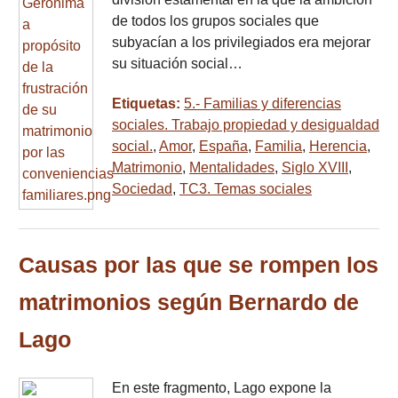
de todos los grupos sociales que
subyacían a los privilegiados era mejorar
su situación social…
Etiquetas:
5.- Familias y diferencias
sociales. Trabajo propiedad y desigualdad
social.
,
Amor
,
España
,
Familia
,
Herencia
,
Matrimonio
,
Mentalidades
,
Siglo XVIII
,
Sociedad
,
TC3. Temas sociales
Causas por las que se rompen los
matrimonios según Bernardo de
Lago
En este fragmento, Lago expone la