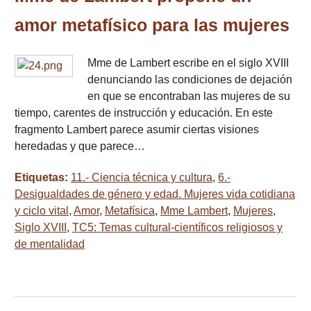
amor metafísico para las mujeres
Mme de Lambert escribe en el siglo XVIII
denunciando las condiciones de dejación
en que se encontraban las mujeres de su
tiempo, carentes de instrucción y educación. En este
fragmento Lambert parece asumir ciertas visiones
heredadas y que parece…
Etiquetas:
11.- Ciencia técnica y cultura
,
6.-
Desigualdades de género y edad. Mujeres vida cotidiana
y ciclo vital
,
Amor
,
Metafísica
,
Mme Lambert
,
Mujeres
,
Siglo XVIII
,
TC5: Temas cultural-científicos religiosos y
de mentalidad