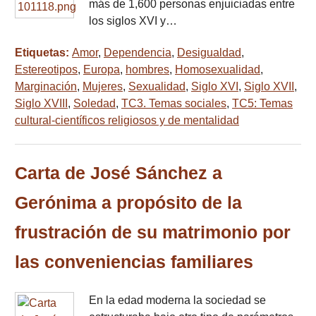
más de 1,600 personas enjuiciadas entre
los siglos XVI y…
Etiquetas:
Amor
,
Dependencia
,
Desigualdad
,
Estereotipos
,
Europa
,
hombres
,
Homosexualidad
,
Marginación
,
Mujeres
,
Sexualidad
,
Siglo XVI
,
Siglo XVII
,
Siglo XVIII
,
Soledad
,
TC3. Temas sociales
,
TC5: Temas
cultural-científicos religiosos y de mentalidad
Carta de José Sánchez a
Gerónima a propósito de la
frustración de su matrimonio por
las conveniencias familiares
En la edad moderna la sociedad se