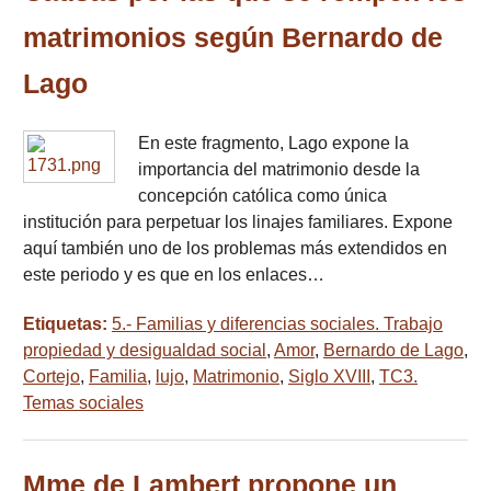
matrimonios según Bernardo de
Lago
En este fragmento, Lago expone la
importancia del matrimonio desde la
concepción católica como única
institución para perpetuar los linajes familiares. Expone
aquí también uno de los problemas más extendidos en
este periodo y es que en los enlaces…
Etiquetas:
5.- Familias y diferencias sociales. Trabajo
propiedad y desigualdad social
,
Amor
,
Bernardo de Lago
,
Cortejo
,
Familia
,
lujo
,
Matrimonio
,
Siglo XVIII
,
TC3.
Temas sociales
Mme de Lambert propone un