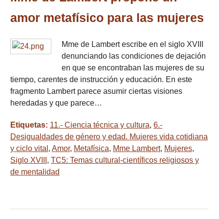
amor metafísico para las mujeres
Mme de Lambert escribe en el siglo XVIII
denunciando las condiciones de dejación
en que se encontraban las mujeres de su
tiempo, carentes de instrucción y educación. En este
fragmento Lambert parece asumir ciertas visiones
heredadas y que parece…
Etiquetas:
11.- Ciencia técnica y cultura
,
6.-
Desigualdades de género y edad. Mujeres vida cotidiana
y ciclo vital
,
Amor
,
Metafísica
,
Mme Lambert
,
Mujeres
,
Siglo XVIII
,
TC5: Temas cultural-científicos religiosos y
de mentalidad