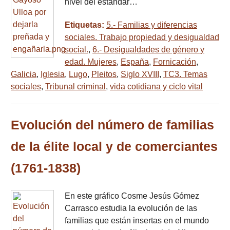
nivel del estándar…
Etiquetas:
5.- Familias y diferencias
sociales. Trabajo propiedad y desigualdad
social.
,
6.- Desigualdades de género y
edad. Mujeres
,
España
,
Fornicación
,
Galicia
,
Iglesia
,
Lugo
,
Pleitos
,
Siglo XVIII
,
TC3. Temas
sociales
,
Tribunal criminal
,
vida cotidiana y ciclo vital
Evolución del número de familias
de la élite local y de comerciantes
(1761-1838)
En este gráfico Cosme Jesús Gómez
Carrasco estudia la evolución de las
familias que están insertas en el mundo