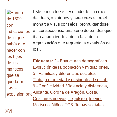
Este bando fue el resultado de un cruce
de ideas, opiniones y pareceres entre el
monarca y sus consejos, promulgándose
en consecuencia una serie de bandos que
iban apareciendo ante la falta de la
organización que requería la expulsión de
los…
Etiquetas:
2.- Estructuras demográficas.
Evolución de la población y migraciones
,
5.- Familias y diferencias sociales.
Trabajo propiedad y desigualdad social.
,
9.- Conflictividad. Violencia y disidencia
,
Alicante
,
Corona de Aragón
,
Costa
,
Cristianos nuevos
,
Expulsión
,
Interior
,
Moriscos
,
Niños
,
TC3. Temas sociales
,
XVIII