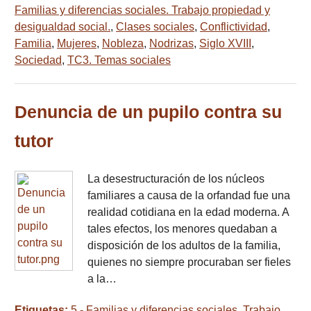
Familias y diferencias sociales. Trabajo propiedad y
desigualdad social.
,
Clases sociales
,
Conflictividad
,
Familia
,
Mujeres
,
Nobleza
,
Nodrizas
,
Siglo XVIII
,
Sociedad
,
TC3. Temas sociales
Denuncia de un pupilo contra su
tutor
La desestructuración de los núcleos
familiares a causa de la orfandad fue una
realidad cotidiana en la edad moderna. A
tales efectos, los menores quedaban a
disposición de los adultos de la familia,
quienes no siempre procuraban ser fieles
a la…
Etiquetas:
5.- Familias y diferencias sociales. Trabajo