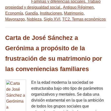
Familias y diferencias sociales. Trabajo
propiedad y desigualdad social.
,
Antiguo Régimen
,
Economía
,
Gandía
,
Instituciones
,
Matrimonio
,
Mayorazgo
,
Nobleza
,
Siglo XVI
,
TC2. Temas económicos
Carta de José Sánchez a
Gerónima a propósito de la
frustración de su matrimonio por
las conveniencias familiares
En la edad moderna la sociedad se
estructuraba bajo otro tipo de parámetros
organizativos y mentales. Se daba una
división estamental en la que la ambición
de todos los grupos sociales que