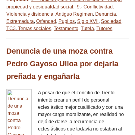
propiedad y desigualdad social.
,
9.- Conflictividad.
Violencia y disidencia
,
Antiguo Régimen
,
Denuncia
,
Extremadura
,
Orfandad
,
Pupilos
,
Siglo XVII
,
Sociedad
,
TC3. Temas sociales
,
Testamento
,
Tutela
,
Tutores
Denuncia de una moza contra
Pedro Gayoso Ulloa por dejarla
preñada y engañarla
A pesar de que el concilio de Trento
intentó crear un perfil de personal
eclesiástico mejor cualificado y con una
mayor carga moralizante, en realidad no
dejó de darse la recurrencia de
eclesiásticos que todavía no estaban al