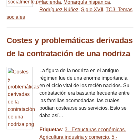
Hacienda
,
Monarquía hispánica
,
Rodríguez Núñez
,
Siglo XVII
,
TC3. Temas
sociales
Costes y problemáticas derivadas
de la contratación de una nodriza
La figura de la nodriza en el antiguo
régimen fue de una enorme importancia
en el ciclo vital de los recién nacidos. Su
contratación era bastante frecuente entre
las familias acomodadas, las cuales
podían costearse sus servicios. Esto se
daba así…
Etiquetas:
3.- Estructuras económicas.
Agricultura industria y comercio
,
5.-