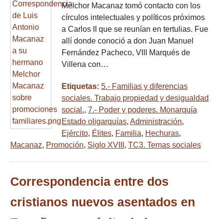
Melchor Macanaz tomó contacto con los
círculos intelectuales y políticos próximos
a Carlos II que se reunían en tertulias. Fue
allí donde conoció a don Juan Manuel
Fernández Pacheco, VIII Marqués de
Villena con…
Etiquetas:
5.- Familias y diferencias
sociales. Trabajo propiedad y desigualdad
social.
,
7.- Poder y poderes. Monarquía
Estado oligarquías
,
Administración
,
Ejército
,
Élites
,
Familia
,
Hechuras
,
Macanaz
,
Promoción
,
Siglo XVIII
,
TC3. Temas sociales
Correspondencia entre dos
cristianos nuevos asentados en