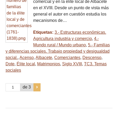
comercial y en la élite local de Albacete
en el XVIII. Desde un punto de vista más
general el autor en cuestión estudia los
mecanismos de…
Etiquetas:
3.- Estructuras económicas.
Agricultura industria y comercio
,
4.-
Mundo rural / Mundo urbano
,
5.- Familias
y diferencias sociales. Trabajo propiedad y desigualdad
social.
,
Acenso
,
Albacete
,
Comerciantes
,
Descenso
,
Dote
,
Élite local
,
Matrimonios
,
Siglo XVIII
,
TC3. Temas
sociales
de 3