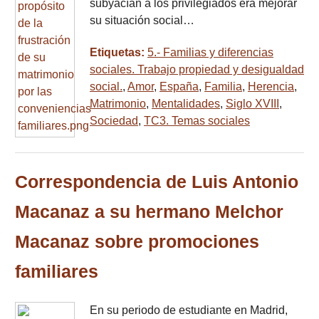
subyacían a los privilegiados era mejorar
su situación social…
Etiquetas:
5.- Familias y diferencias
sociales. Trabajo propiedad y desigualdad
social.
,
Amor
,
España
,
Familia
,
Herencia
,
Matrimonio
,
Mentalidades
,
Siglo XVIII
,
Sociedad
,
TC3. Temas sociales
Correspondencia de Luis Antonio
Macanaz a su hermano Melchor
Macanaz sobre promociones
familiares
En su periodo de estudiante en Madrid,