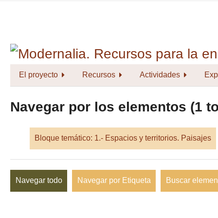
Saltar
al
contenido
principal
El proyecto
Recursos
Actividades
Exp
Navegar por los elementos (1 to
Bloque temático: 1.- Espacios y territorios. Paisajes
Navegar todo
Navegar por Etiqueta
Buscar elemen