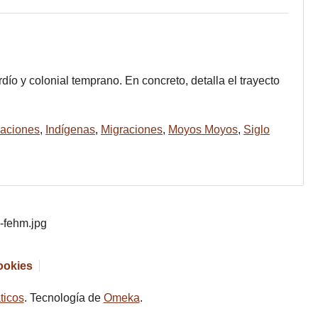
ío y colonial temprano. En concreto, detalla el trayecto
raciones
,
Indígenas
,
Migraciones
,
Moyos Moyos
,
Siglo
cookies
ticos
. Tecnología de
Omeka
.